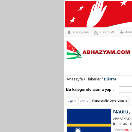
Anasayfam
RSS
/
XML
Ana
DÜNYA
DİASPORA
POLİTİKA
Anasayfa
/
Haberler
/
DÜNYA
Bu kategoride arama yap :
Popülerliğe Göre Listele
« geri
ileri »
Nauru, 
ABHAZYA DI
İLE OLAN Dİ
DÜNYA
30-0