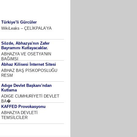
K OKUNANLAR
HAFTALIK
AYLIK
Türkiye’li Gürcüler
WikiLeaks – ÇELİKPALA’YA
Sözde, Abhazya'nın Zafer
Bayramını Kutlayacaklar.
ABHAZYA VE OSETYA'NIN
BAĞIMSI
Abhaz Kilisesi İnternet Sitesi
ABHAZ BAŞ PİSKOPOSLUĞU
RESM
Adıge Devlet Başkanı'ndan
Kutlama
ADIGE CUMHURİYETİ DEVLET
BA�
KAFFED Provokasyonu
ABHAZYA DEVLETİ
TEMSİLCİLER