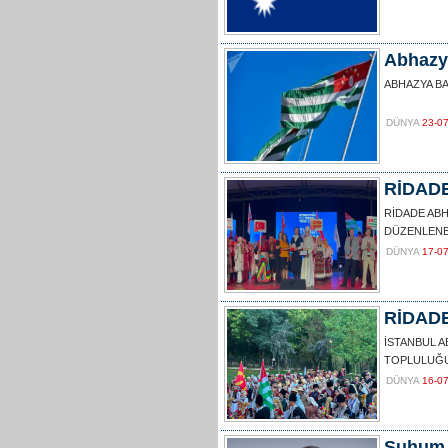
Abhazy
ABHAZYA BA
DÜNYA
23-0
RİDADE,
RİDADE AB
DÜZENLENEN
DÜNYA
17-0
RİDADE,
İSTANBUL 
TOPLULUĞU
DÜNYA
16-0
Suhum 