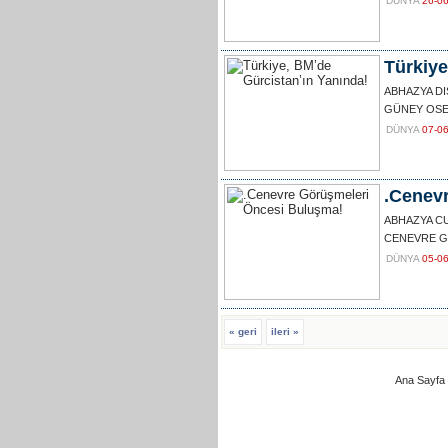
DÜNYA
26-0
Türkiye
ABHAZYA DI
GÜNEY OSET
DÜNYA
07-0
.Cenev
ABHAZYA CU
CENEVRE GÖ
DÜNYA
05-0
« geri
ileri »
Ana Sayfa