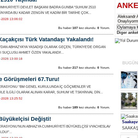
ANKE
UMHURİYETİ DEVLET BAŞKANI BADRA GUNBA “SUHUM 2510
ÜNYA’DA BU KADAR ZENGİN VE KADİM BİR TARİHE ÇOK...
Aleksandr 
7-2026 13:06:02
Onaylıyor
Bu haber
107
kez okundu.
0
Yorum.
Diger anketl
açakçısı Türk Vatandaşı Yakalandı!
DAN ABHAZYA’YA YASADIŞI OLARAK GEÇEN, TÜRKİYE’DE ORGAN
EN ÇO
I SUÇLUSU AHMET ÖZEN YAKALANDI!...
7-2026 13:00:18
BUGÜN
Bu haber
217
kez okundu.
0
Yorum.
e Görüşmeleri 67.Turu!
ERASYONU “BM GENEL KURULUNDA İÇ GÖÇMENLER VE
LE İLGİLİ OLARAK ALINAN KARAR, SUHUM VE TSKHİNVAL DİN...
7-2026 13:25:52
Bu haber
189
kez okundu.
0
Yorum.
üyükelçisi Değişti!
Saakaşv
ERASYONU’NUN ABHAZYA CUMHURİYETİ BÜYÜKELÇİSİ VYACHESLAV
SAAKAŞ
DU!”...