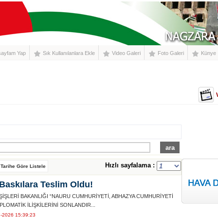
sayfam Yap
Sık Kullanılanlara Ekle
Video Galeri
Foto Galeri
Künye
KÜLTÜR - SANAT
YAŞAM
SPOR
EKONOMİ
Hızlı sayfalama :
Tarihe Göre Listele
Baskılara Teslim Oldu!
ŞİŞLERİ BAKANLIĞI “NAURU CUMHURİYETİ, ABHAZYA CUMHURİYETİ
PLOMATİK İLİŞKİLERİNİ SONLANDIR...
7-2026 15:39:23