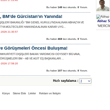
6-2026 17:23:40
Bu haber
148
kez okundu.
0
Yorum.
, BM’de Gürcistan’ın Yanında!
Abhaz S
ŞİŞLERİ BAKANLIĞI “BM GENEL KURULU’NDA ALINAN ABHAZYA VE
“MERCİ
YA MÜLTECİLERİ HAKKINDA ALINAN KARAR UYG...
6-2026 21:30:57
Bu haber
468
kez okundu.
0
Yorum.
re Görüşmeleri Öncesi Buluşma!
MHURİYETİ DIŞİŞLERİ BAKAN YARDIMCISI ODYSSEY BİGVAVA,
RÜŞMELERİ BM – AB VE AGİT EŞ BAŞKANLARI ...
6-2026 17:58:20
Bu haber
107
kez okundu.
0
Yorum.
Hızlı sayfalama :
Künye
Sitene Ekle
Linkler
Reklam ve İletişim