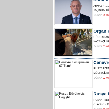
ABHAZYA C
YAŞINDA, D
DÜNYA
05-0
Organ K
GÜRCİSTAN’
KAÇAKÇILIĞ
DÜNYA
03-0
Cenevr
RUSYA FED
MÜLTECİLER
DÜNYA
02-0
Rusya B
RUSYA FED
GLADKOV OL