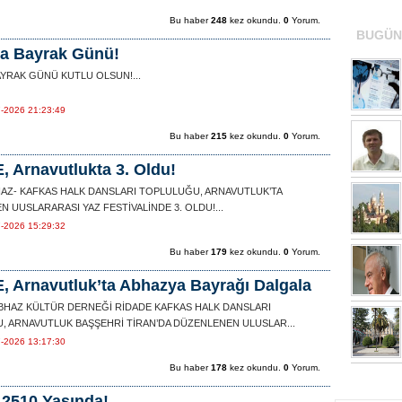
EN ÇO
Bu haber
248
kez okundu.
0
Yorum.
BUGÜN
a Bayrak Günü!
YRAK GÜNÜ KUTLU OLSUN!...
7-2026 21:23:49
Bu haber
215
kez okundu.
0
Yorum.
 Arnavutlukta 3. Oldu!
HAZ- KAFKAS HALK DANSLARI TOPLULUĞU, ARNAVUTLUK’TA
 UUSLARARASI YAZ FESTİVALİNDE 3. OLDU!...
7-2026 15:29:32
Bu haber
179
kez okundu.
0
Yorum.
 Arnavutluk’ta Abhazya Bayrağı Dalgala
ABHAZ KÜLTÜR DERNEĞİ RİDADE KAFKAS HALK DANSLARI
, ARNAVUTLUK BAŞŞEHRİ TİRAN’DA DÜZENLENEN ULUSLAR...
7-2026 13:17:30
Bu haber
178
kez okundu.
0
Yorum.
2510 Yaşında!