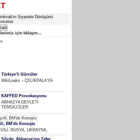
T
Ankvab'ın Siyasete Dönüşünü
musunuz
erimiz için tıklayın...
K YORUMLANAN
HAFTALIK
AYLIK
Türkiye’li Gürcüler
WikiLeaks – ÇELİKPALA’YA
KAFFED Provokasyonu
ABHAZYA DEVLETİ
TEMSİLCİLER
ili, BM'de Konuştu
VİLİ: RUSYA, UKRAYNA,
Sözde, Abhazya'nın Zafer